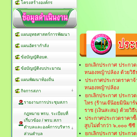
โครงสร้างองค์กร
แผนยุทธศาสตร์การพัฒนา
แผนอัตรากำลัง
ข้อบัญญัติอบต.
ยกเลิกประกาศ ประกวดรา
ข้อบัญญัติงบประมาณ
หนองหญ้าปล้อง ด้วยวิธี
แผนพัฒนาท้องถิ่น
ประกาศประกวดราคาจ้าง
หนองหญ้าปล้อง
กิจการสภา
ยกเลิกประกาศ ประกวดร
รายงานการประชุมสภา
ไทร (ร้านเจ๊น้อยมินิมา
ราช (เงินสะสม) ด้วยวิธ
กฎหมาย พรบ. ระเบียบที่
ประกาศประกวดราคาซื้
เกี่บวข้อง / พรบ.สภา
สูบไม่ต่ำกว่า ๖,๐๐๐ ซีซี
ตำบลและองค์การบริหาร
ยกเลิกประกาศ ประกวดร
ส่วนตำบล