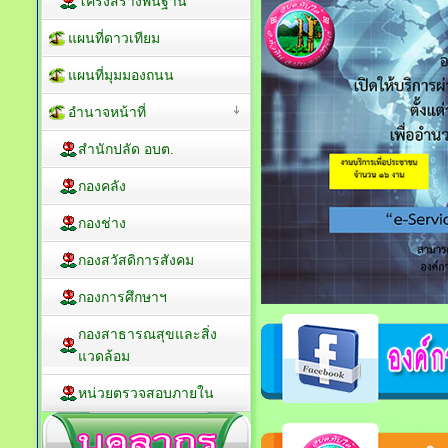
โครงสร้างพื้นฐาน
แผนที่ดาวเทียม
แผนที่มุมมองถนน
อำนาจหน้าที่
สำนักปลัด อบต.
กองคลัง
กองช่าง
กองสวัสดิการสังคม
กองการศึกษาฯ
กองสาธารณสุขและสิ่ง
แวดล้อม
หน่วยตรวจสอบภายใน