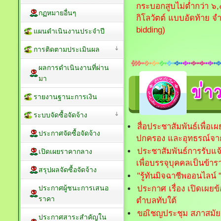
กระบอกสูบไม่ต่ำกว่า ๖,๐
กฏหมายอื่นๆ
กิโลวัตต์ แบบอัดท้าย จ
bidding)
แผนดำเนินงานประจำปี
การติดตามประเมินผล
ผลการดำเนินงานที่ผ่าน
มา
รายงานฐานะการเงิน
ระบบจัดซื้อจัดจ้าง
สื่อประชาสัมพันธ์เพื่อเ
ประกาศจัดซื้อจัดจ้าง
ปกครอง และอุทธรณ์จา
ประชาสัมพันธ์การรับแจ้
เปิดเผยราคากลาง
เพื่อบรรจุบุคคลเป็นข้า
สรุปผลจัดซื้อจัดจ้าง
"รู้ทันมิจฉาชีพออนไลน์ "ไ
ประกาศ เรื่อง เปิดเผย
ประกาศผู้ชนะการเสนอ
ราคา
ตำบลทับใต้
ขอเิชญประชุม สภาสมัยสาม
ประกาศสาระสำคัญใน