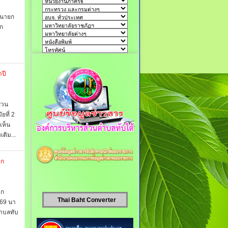
 นายก
ยก
ำปี
่วน
ยที่ 2
เห็น
ติม...
็ก
็ก
Thai Baht Converter
569 นา
ตำบลทับ