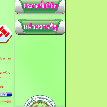
ธีประกวด
ท) พร้อม
e-
ีซี