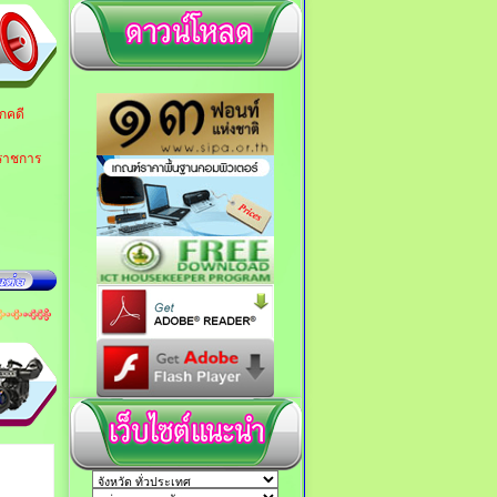
ากคดี
าราชการ