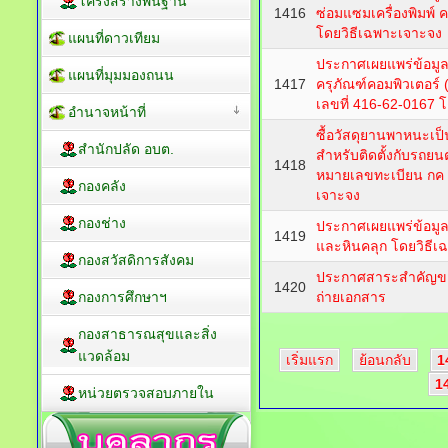
โครงสร้างพื้นฐาน
1416
ซ่อมแซมเครื่องพิมพ์ 
โดยวิธีเฉพาะเจาะจง
แผนที่ดาวเทียม
ประกาศเผยแพร่ข้อมูล
แผนที่มุมมองถนน
1417
ครุภัณฑ์คอมพิวเตอร์ (เ
เลขที่ 416-62-0167 
อำนาจหน้าที่
ซื้อวัสดุยานพาหนะเป็น
สำนักปลัด อบต.
สำหรับติดตั้งกับรถยนต
1418
หมายเลขทะเบียน กค 
กองคลัง
เจาะจง
กองช่าง
ประกาศเผยแพร่ข้อมูลส
1419
และหินคลุก โดยวิธีเ
กองสวัสดิการสังคม
ประกาศสาระสำคัญของ
1420
กองการศึกษาฯ
ถ่ายเอกสาร
กองสาธารณสุขและสิ่ง
แวดล้อม
เริ่มแรก
ย้อนกลับ
1
1
หน่วยตรวจสอบภายใน