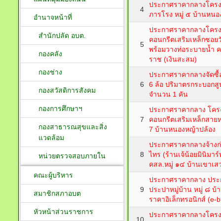
ประกาศราคากลางโครง
4
ภารโรง หมู่ ๕ บ้านหนอง
อำนาจหน้าที่
ประกาศราคากลางโครง
สำนักปลัด อบต.
คอนกรีตเสริมเหล็กซอยวัง
5
พร้อมวางท่อระบายน้ำ ค
กองคลัง
ราช (เงินสะสม)
กองช่าง
ประกาศราคากลางจัดซื้
6
6 ล้อ ปริมาตรกระบอกสูบไ
กองสวัสดิการสังคม
จำนวน 1 คัน
กองการศึกษาฯ
ประกาศราคากลาง โครง
7
คอนกรีตเสริมเหล็กสาย
กองสาธารณสุขและสิ่ง
7 บ้านหนองหญ้าปล้อง
แวดล้อม
ประกาศราคากลางจ้างก่
8
ไทร (ร้านเจ้น้อยมินิมา
หน่วยตรวจสอบภายใน
คสล.หมู่ ๑๔ บ้านเขาเ
คณะผู้บริหาร
ประกาศราคากลาง ประก
9
ประปาหมู่บ้าน หมู่ ๘ บ
สมาชิกสภาอบต
ราคาอิเล็กทรอนิกส์ (e-b
หัวหน้าส่วนราชการ
ประกาศราคากลางโครงก
10