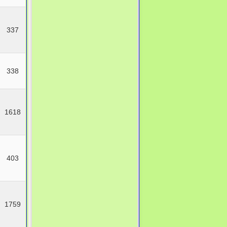
337
338
1618
403
1759