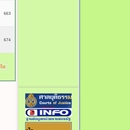
663
674
ดไป