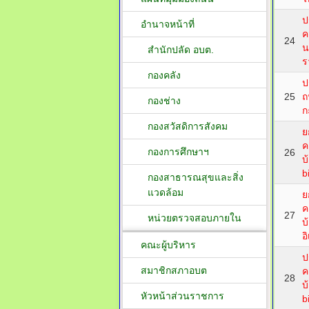
ป
อำนาจหน้าที่
ค
24
น
สำนักปลัด อบต.
ร
กองคลัง
ป
25
ถ
กองช่าง
ก
กองสวัสดิการสังคม
ย
ค
กองการศึกษาฯ
26
บ
b
กองสาธารณสุขและสิ่ง
แวดล้อม
ย
ค
27
หน่วยตรวจสอบภายใน
บ
อ
คณะผู้บริหาร
ป
สมาชิกสภาอบต
ค
28
บ
หัวหน้าส่วนราชการ
b