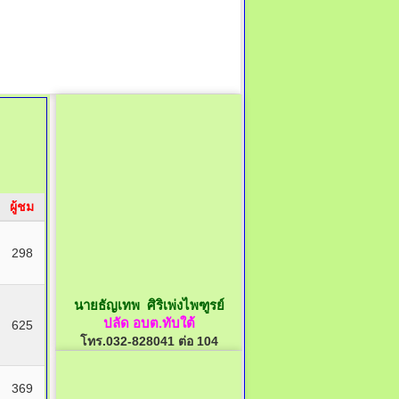
ผู้ชม
298
นายธัญเทพ ศิริเพ่งไพฑูรย์
ปลัด อบต.ทับใต้
625
โทร.032-828041 ต่อ 104
369