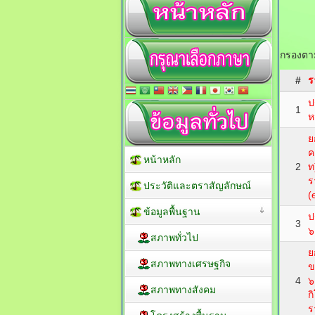
กรองตาม
#
ร
ป
1
ห
ย
ค
หน้าหลัก
2
ท
ร
ประวัติและตราสัญลักษณ์
(
ข้อมูลพื้นฐาน
ป
3
๖
สภาพทั่วไป
ย
สภาพทางเศรษฐกิจ
ข
4
๖
สภาพทางสังคม
ก
ร