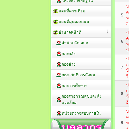
โครงสร้างพื้นฐาน
ป
แผนที่ดาวเทียม
ค
5
ห
แผนที่มุมมองถนน
อ
อำนาจหน้าที่
ป
ค
6
สำนักปลัด อบต.
ห
ป
กองคลัง
ป
กองช่าง
ถ
7
บ
กองสวัสดิการสังคม
ว
ป
กองการศึกษาฯ
ถ
8
กองสาธารณสุขและสิ่ง
บ
อ
แวดล้อม
ป
หน่วยตรวจสอบภายใน
ค
9
ท
ร