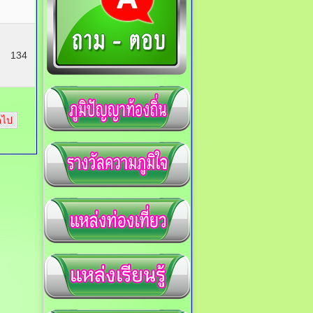
134
ดไป