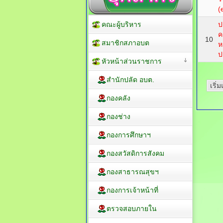
(
คณะผู้บริหาร
ป
ค
10
สมาชิกสภาอบต
ห
ป
หัวหน้าส่วนราชการ
สำนักปลัด อบต.
เริ่
กองคลัง
กองช่าง
กองการศึกษาฯ
กองสวัสดิการสังคม
กองสาธารณสุขฯ
กองการเจ้าหน้าที่
ตรวจสอบภายใน