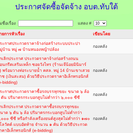
ประกาศจัดซื้อจัดจ้าง
อบต.ทับใต้
ชื่อเรื่อง
แสดง #
ายการหัวเรื่อง
เขียนโดย
ระกาศประกวดราคาจ้างก่อสร้างระบบประปา
กองคลัง
มู่บ้าน หมู่ ๗ บ้านหนองหญ้าปล้อง
กเลิกประกาศ ประกวดราคาจ้างก่อสร้างถนน
อนกรีตเสริมเหล็ก ซอยวังไทร (ร้านเจ๊น้อยมินิมาร์
) พร้อมวางท่อระบายน้ำ คสล. หมู่ 14 บ้านเขาเสวย
กองคลัง
าช (เงินสะสม) ด้วยวิธีประกวดราคาอิเล็กทรอนิกส์
e-bidding)
ระกาศประกวดราคาซื้อรถบรรทุกขยะ ขนาด ๖ ล้อ
กองคลัง
 ตัน ปริมาตรกระบอกสูบไม่ต่ำกว่า ๖,๐๐๐ ซีซี
กเลิกประกาศ ประกวดราคาซื้อรถบรรทุกขยะ
นาด ๖ ตัน ๖ ล้อ ปริมาตรกระบอกสูบไม่ต่ำกว่า
,๐๐๐ ซีซี หรือกำลังเครื่องยนต์สูงสุดไม่ต่ำกว่า ๑๗๐
กองคลัง
ิโลวัตต์ แบบอัดท้าย จำนวน ๑ คัน ด้วยวิธีประกวด
าคาอิเล็กทรอนิกส์ (e-bidding)