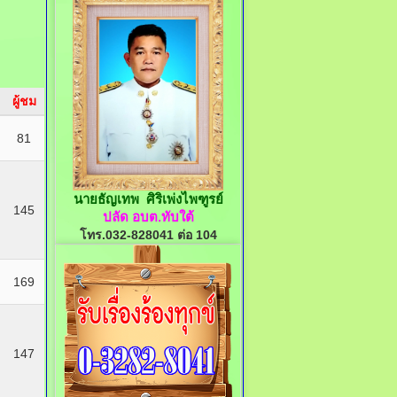
ผู้ชม
81
นายธัญเทพ ศิริเพ่งไพฑูรย์
145
ปลัด อบต.ทับใต้
โทร.032-828041 ต่อ 104
169
147