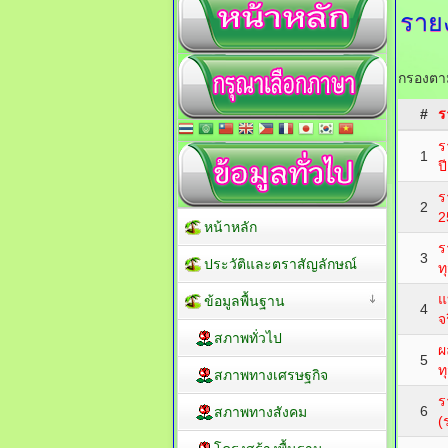
ราย
กรองตาม
#
ร
ร
1
ป
ร
2
2
หน้าหลัก
ร
3
ประวัติและตราสัญลักษณ์
ท
แ
ข้อมูลพื้นฐาน
4
จ
สภาพทั่วไป
ผ
5
ท
สภาพทางเศรษฐกิจ
ร
6
สภาพทางสังคม
(