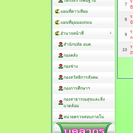
โครงสร้างพื้นฐาน
ร
7
ป
แผนที่ดาวเทียม
ร
8
แผนที่มุมมองถนน
ป
ร
อำนาจหน้าที่
9
ก
สำนักปลัด อบต.
ร
10
2
กองคลัง
กองช่าง
กองสวัสดิการสังคม
กองการศึกษาฯ
กองสาธารณสุขและสิ่ง
แวดล้อม
หน่วยตรวจสอบภายใน