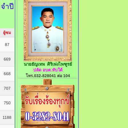
จำปี
ผู้ชม
87
669
นายธัญเทพ ศิริเพ่งไพฑูรย์
ปลัด อบต.ทับใต้
668
โทร.032-828041 ต่อ 104
707
750
1188