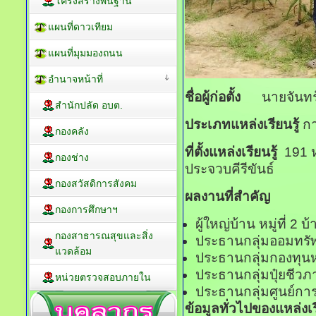
โครงสร้างพื้นฐาน
แผนที่ดาวเทียม
แผนที่มุมมองถนน
อำนาจหน้าที่
ชื่อผู้ก่อตั้ง
นายจันทร์ 
สำนักปลัด อบต.
ประเภทแหล่งเรียนรู้
กา
กองคลัง
ที่ตั้งแหล่งเรียนรู้
191 ห
กองช่าง
ประจวบคีรีขันธ์
กองสวัสดิการสังคม
ผลงานที่สำคัญ
กองการศึกษาฯ
ผู้ใหญ่บ้าน หมู่ที่ 2 บ
กองสาธารณสุขและสิ่ง
ประธานกลุ่มออมทรัพย
แวดล้อม
ประธานกลุ่มกองทุนหม
ประธานกลุ่มปุ๋ยชีวภ
หน่วยตรวจสอบภายใน
ประธานกลุ่มศูนย์การ
ข้อมูลทั่วไปของแหล่งเรี