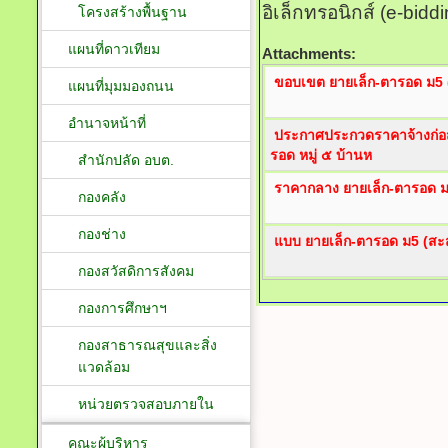
อิเล็กทรอนิกส์ (e-biddi
โครงสร้างพื้นฐาน
แผนที่ดาวเทียม
Attachments:
ขอบเขต ยายเล็ก-ตารอด ม5 
แผนที่มุมมองถนน
อำนาจหน้าที่
ประกาศประกวดราคาจ้างก่อส
รอด หมู่ ๕ บ้านห
สำนักปลัด อบต.
ราคากลาง ยายเล็ก-ตารอด ม
กองคลัง
กองช่าง
แบบ ยายเล็ก-ตารอด ม5 (สะ
กองสวัสดิการสังคม
กองการศึกษาฯ
กองสาธารณสุขและสิ่ง
แวดล้อม
หน่วยตรวจสอบภายใน
คณะผู้บริหาร