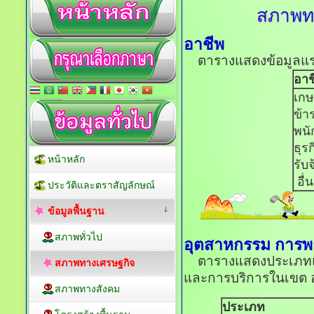
สภาพท
อาชีพ
ตารางแสดงข้อมูลแรง
อาช
เก
ข้า
พนั
ธุร
หน้าหลัก
รับจ
อื่
ประวัติและตราสัญลักษณ์
ข้อมูลพื้นฐาน
สภาพทั่วไป
อุตสาหกรรม การพ
ตารางแสดงประเภทแล
สภาพทางเศรษฐกิจ
และการบริการในเขต อ
สภาพทางสังคม
ประเภท