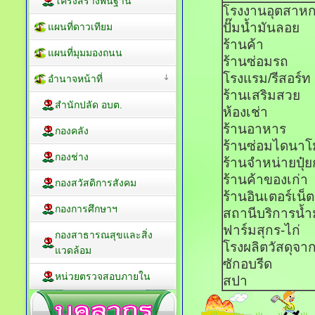
โครงสร้างพื้นฐาน
รงงาน
โ
ปั๊มน้ำมันลอย
แผนที่ดาวเทียม
ร้านค้า
แผนที่มุมมองถนน
ร้านซ่อมรถ
โรงแรม/รีสอร์ท
อำนาจหน้าที่
ร้านเสริมสวย
สำนักปลัด อบต.
ห้องเช่า
ร้านอาหาร
กองคลัง
ร้านซ่อมไดนาโ
กองช่าง
ร้านจำหน่ายปุ
ร้านค้าของเก่า
กองสวัสดิการสังคม
ร้านอินเตอร์เน็ต
กองการศึกษาฯ
สถานีบริการน้ำ
ฟาร์มสุกร-ไก่
กองสาธารณสุขและสิ่ง
โรงผลิตวัสดุจาก
แวดล้อม
ซักอบรีด
หน่วยตรวจสอบภายใน
สปา