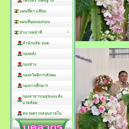
โครงสร้างพื้นฐาน
แผนที่ดาวเทียม
แผนที่มุมมองถนน
อำนาจหน้าที่
สำนักปลัด อบต.
กองคลัง
กองช่าง
กองสวัสดิการสังคม
กองการศึกษาฯ
กองสาธารณสุขและสิ่ง
แวดล้อม
หน่วยตรวจสอบภายใน