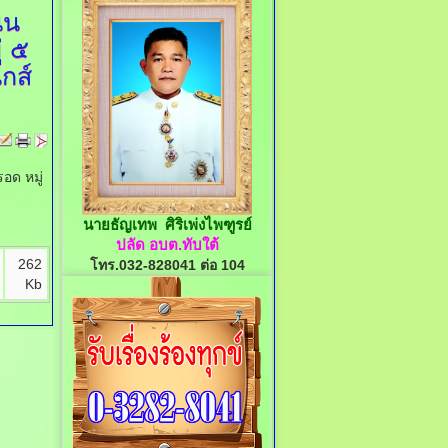
นน
่ ๕
กส์
อด หมู่
นายธัญเทพ ศิริเพ่งไพฑูรย์
ปลัด อบต.ทับใต้
262
โทร.032-828041 ต่อ 104
Kb