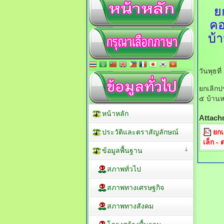
ย
คอ
บ้
วันพุธท
ยกเลิกป
๕ บ้านห
หน้าหลัก
Attach
ประวัติและตราสัญลักษณ์
ยกเ
เล็ก - 
ข้อมูลพื้นฐาน
สภาพทั่วไป
สภาพทางเศรษฐกิจ
สภาพทางสังคม