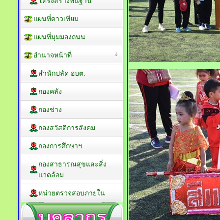
โครงสร้างพื้นฐาน
แผนที่ดาวเทียม
แผนที่มุมมองถนน
อำนาจหน้าที่
สำนักปลัด อบต.
กองคลัง
กองช่าง
กองสวัสดิการสังคม
กองการศึกษาฯ
กองสาธารณสุขและสิ่ง
แวดล้อม
หน่วยตรวจสอบภายใน