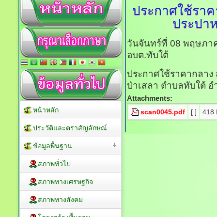
ประกาศใช้ราค
ประปาหม
วันจันทร์ที่ 08 พฤษภ
อบต.ทับใต้
ประกาศใช้ราคากลาง สำห
ป่าเสลา ตำบลทับใต้ อำ
Attachments:
หน้าหลัก
scan0045.pdf
[ ]
418 
ประวัติและตราสัญลักษณ์
ข้อมูลพื้นฐาน
สภาพทั่วไป
สภาพทางเศรษฐกิจ
สภาพทางสังคม