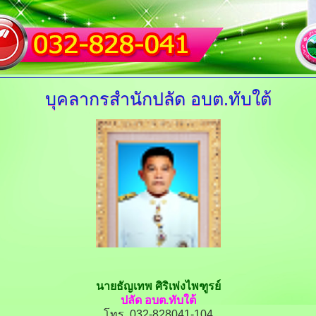
บุคลากรสำนักปลัด อบต.ทับใต้
นายธัญเทพ ศิริเพ่งไพฑูรย์
ปลัด อบต.ทับใต้
โทร. 032-828041-104