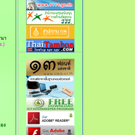
เสนา
.)
ทอง