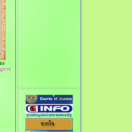
อง
าญการ