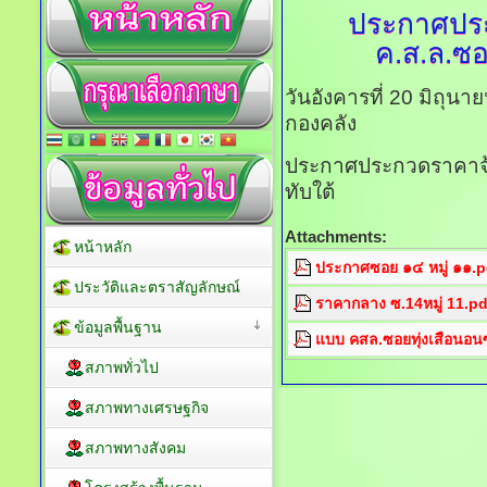
ประกาศประ
ค.ส.ล.ซอ
วันอังคารที่ 20 มิถุน
กองคลัง
ประกาศประกวดราคาจ้า
ทับใต้
Attachments:
หน้าหลัก
ประกาศซอย ๑๔ หมู่ ๑๑.p
ประวัติและตราสัญลักษณ์
ราคากลาง ซ.14หมู่ 11.pd
ข้อมูลพื้นฐาน
แบบ คสล.ซอยทุ่งเสือนอนซ
สภาพทั่วไป
สภาพทางเศรษฐกิจ
สภาพทางสังคม