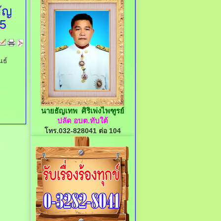
ัญ
65
นธ์
นายธัญเทพ ศิริเพ่งไพฑูรย์
ปลัด อบต.ทับใต้
โทร.032-828041 ต่อ 104