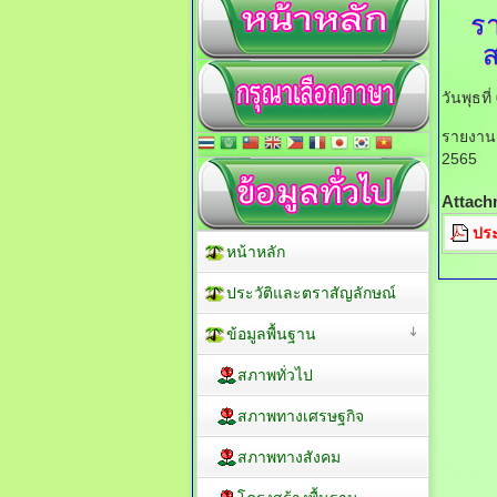
ร
ส
วันพุธท
รายงานกา
2565
Attach
ประ
หน้าหลัก
ประวัติและตราสัญลักษณ์
ข้อมูลพื้นฐาน
สภาพทั่วไป
สภาพทางเศรษฐกิจ
สภาพทางสังคม