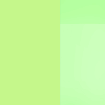
สัญญา
แผนการจัดซื้อจัดจ้าง หรือ
แผนการจัดหาพัสดุ
รายงานผลการจัดซื้อจัด
จ้าง หรือการจัดหาพัสดุ
ประจำปี
กองการศึกษา
ศูนย์พัฒนาเด็กเล็ก
รายชื่อผู้ได้รับเบี้ยยังชีพ
ประมวลจริยธรรม
การขับเคลื่อนจริยธรรม
การประเมินจริยธรรมเจ้า
หน้าที่ของรัฐ
แผนป้องกันและปราบปราม