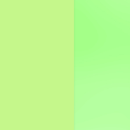
ภูมิปัญญาท้องถิ่น
Q&A อบต.ทับใต้
กระดานสนทนา
รางวัลแห่งความภูมิใจ
ช่องทางแจ้งเรื่องร้องเรียน
การทุจริต
ช่องทางรับฟังความคิดเห็น
แบบสำรวจความพึงพอใจ
ข้อมูลการติดต่อ
E-service
ขอรับบริการ E-service