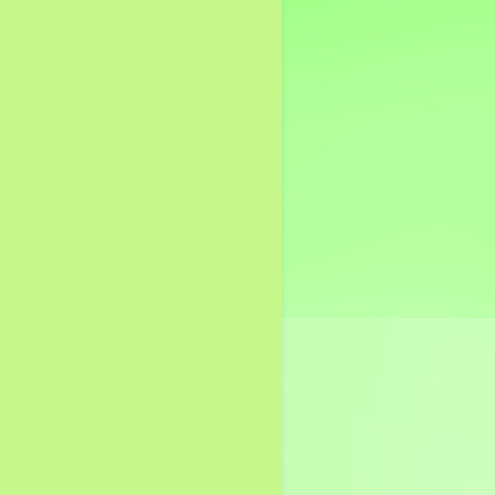
แผนการตรวจสอบภายใน
ประจำปี
ด้านบริหารจัดการความ
เสี่ยง
ระเบียบ หนังสือสั่งการ
แผนการบริหารจัดการ
ความเสี่ยง
งานธุรการ
คำสั่ง
ประกาศ
ITA อบต.ทับใต้
คู่มือบริการประชาชน