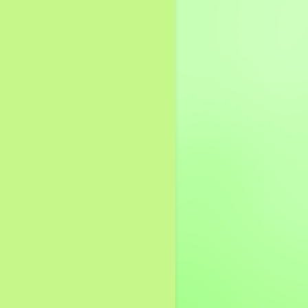
ข่าวประชาสัมพันธ์
ประมวลภาพกิจกรรม
LiveChat สนทนาออนไลน์
สภาพอากาศหัวหินวันนี้
แบบฟอร์มทางกฏหมาย
ความรู้เกี่ยวกับภาษี
รับเรื่องราวร้องทุกข์
แหล่งท่องเที่ยวตำบลทับใต้
ศูนย์ข้อมูลข่าวสาร
ดาวโหลดแบบฟอร์มการขอ
อนุญาตต่างๆ
ทะเบียนแหล่งเรียนรู้